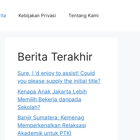
ita
Kebijakan Privasi
Tentang Kami
Berita Terakhir
Sure, I ‘d enjoy to assist! Could
you please supply the initial title?
Kenapa Anak Jakarta Lebih
Memilih Bekerja daripada
Sekolah?
Banjir Sumatera: Kemenag
Memperkenalkan Relaksasi
Akademik untuk PTKI