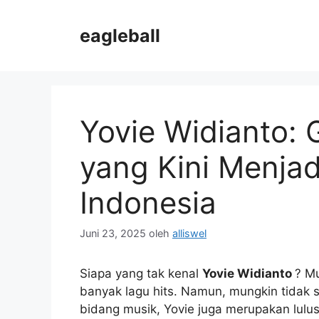
Langsung
ke
eagleball
isi
Yovie Widianto:
yang Kini Menjad
Indonesia
Juni 23, 2025
oleh
alliswel
Siapa yang tak kenal
Yovie Widianto
? Mu
banyak lagu hits. Namun, mungkin tidak
bidang musik, Yovie juga merupakan lulus