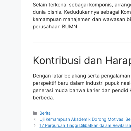
Selain terkenal sebagai komponis, arrange
dunia bisnis. Kedudukannya sebagai Kom
kemampuan manajemen dan wawasan bisnis
perusahaan BUMN.
Kontribusi dan Hara
Dengan latar belakang serta pengalaman
perspektif baru dalam industri pupuk nasio
generasi muda bahwa karier dan pendidika
berbeda.
Kategori
Berita
Uji Kemampuan Akademik Dorong Motivasi Belaj
17 Perguruan Tinggi Dilibatkan dalam Revital