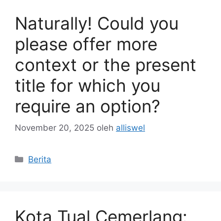
Naturally! Could you
please offer more
context or the present
title for which you
require an option?
November 20, 2025
oleh
alliswel
Kategori
Berita
Kota Tual Cemerlang: