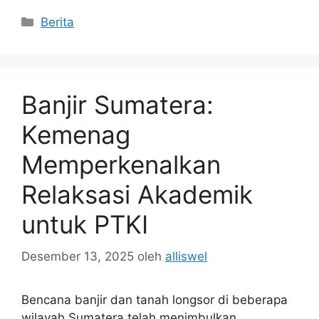
Kategori
Berita
Banjir Sumatera:
Kemenag
Memperkenalkan
Relaksasi Akademik
untuk PTKI
Desember 13, 2025
oleh
alliswel
Bencana banjir dan tanah longsor di beberapa
wilayah Sumatera telah menimbulkan