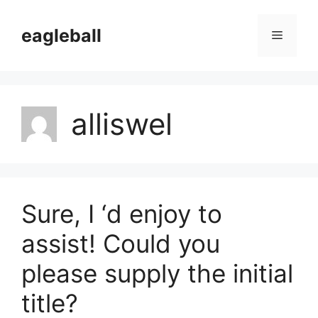
Langsung
ke
eagleball
Menu
isi
alliswel
Sure, I ‘d enjoy to
assist! Could you
please supply the initial
title?