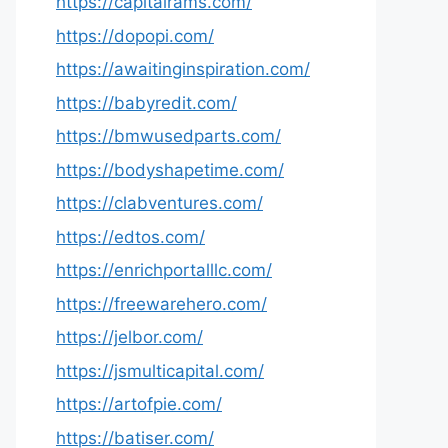
https://capitalrams.com/
https://dopopi.com/
https://awaitinginspiration.com/
https://babyredit.com/
https://bmwusedparts.com/
https://bodyshapetime.com/
https://clabventures.com/
https://edtos.com/
https://enrichportalllc.com/
https://freewarehero.com/
https://jelbor.com/
https://jsmulticapital.com/
https://artofpie.com/
https://batiser.com/