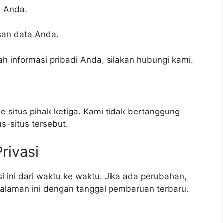
i Anda.
an data Anda.
 informasi pribadi Anda, silakan hubungi kami.
 situs pihak ketiga. Kami tidak bertanggung
us-situs tersebut.
rivasi
 ini dari waktu ke waktu. Jika ada perubahan,
halaman ini dengan tanggal pembaruan terbaru.