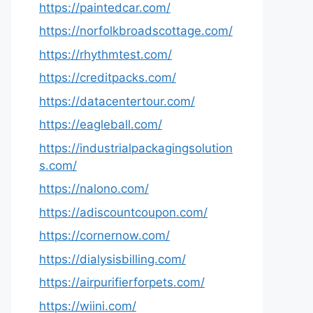
https://paintedcar.com/
https://norfolkbroadscottage.com/
https://rhythmtest.com/
https://creditpacks.com/
https://datacentertour.com/
https://eagleball.com/
https://industrialpackagingsolution
s.com/
https://nalono.com/
https://adiscountcoupon.com/
https://cornernow.com/
https://dialysisbilling.com/
https://airpurifierforpets.com/
https://wiini.com/