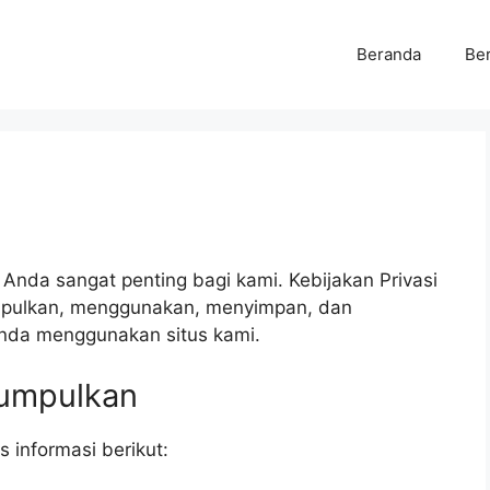
Beranda
Ber
i Anda sangat penting bagi kami. Kebijakan Privasi
mpulkan, menggunakan, menyimpan, dan
Anda menggunakan situs kami.
Kumpulkan
informasi berikut: