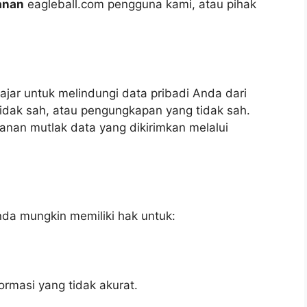
anan
eagleball.com pengguna kami, atau pihak
ar untuk melindungi data pribadi Anda dari
idak sah, atau pengungkapan yang tidak sah.
nan mutlak data yang dikirimkan melalui
da mungkin memiliki hak untuk:
rmasi yang tidak akurat.