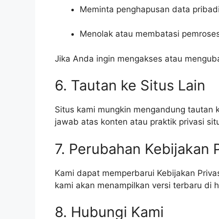
Meminta penghapusan data pribad
Menolak atau membatasi pemroses
Jika Anda ingin mengakses atau mengubah
6. Tautan ke Situs Lain
Situs kami mungkin mengandung tautan ke
jawab atas konten atau praktik privasi sit
7. Perubahan Kebijakan P
Kami dapat memperbarui Kebijakan Privasi
kami akan menampilkan versi terbaru di 
8. Hubungi Kami