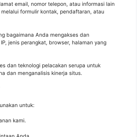
lamat email, nomor telepon, atau informasi lain
melalui formulir kontak, pendaftaran, atau
tang bagaimana Anda mengakses dan
IP, jenis perangkat, browser, halaman yang
s dan teknologi pelacakan serupa untuk
 dan menganalisis kinerja situs.
i
gunakan untuk:
anan kami.
intaan Anda.