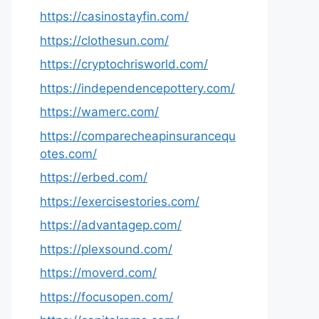
https://casinostayfin.com/
https://clothesun.com/
https://cryptochrisworld.com/
https://independencepottery.com/
https://wamerc.com/
https://comparecheapinsurancequ
otes.com/
https://erbed.com/
https://exercisestories.com/
https://advantagep.com/
https://plexsound.com/
https://moverd.com/
https://focusopen.com/