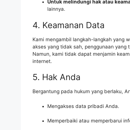
Untuk melindungi hak atau keam
lainnya.
4. Keamanan Data
Kami mengambil langkah-langkah yang waj
akses yang tidak sah, penggunaan yang t
Namun, kami tidak dapat menjamin keama
internet.
5. Hak Anda
Bergantung pada hukum yang berlaku, An
Mengakses data pribadi Anda.
Memperbaiki atau memperbarui info