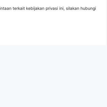
taan terkait kebijakan privasi ini, silakan hubungi