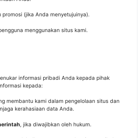
 promosi (jika Anda menyetujuinya).
pengguna menggunakan situs kami.
enukar informasi pribadi Anda kepada pihak
nformasi kepada:
g membantu kami dalam pengelolaan situs dan
njaga kerahasiaan data Anda.
merintah
, jika diwajibkan oleh hukum.