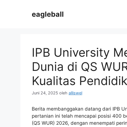
Langsung
ke
eagleball
isi
IPB University 
Dunia di QS WUR
Kualitas Pendidi
Juni 24, 2025
oleh
alliswel
Berita membanggakan datang dari IPB Univ
pertanian ini telah mencapai posisi 400 
(QS WUR) 2026, dengan menempati pering