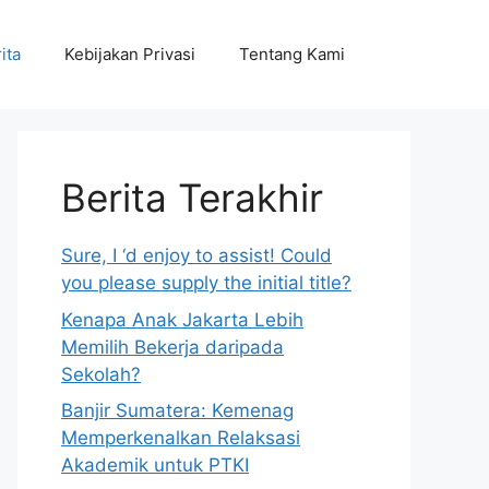
ita
Kebijakan Privasi
Tentang Kami
Berita Terakhir
Sure, I ‘d enjoy to assist! Could
you please supply the initial title?
Kenapa Anak Jakarta Lebih
Memilih Bekerja daripada
Sekolah?
Banjir Sumatera: Kemenag
Memperkenalkan Relaksasi
Akademik untuk PTKI