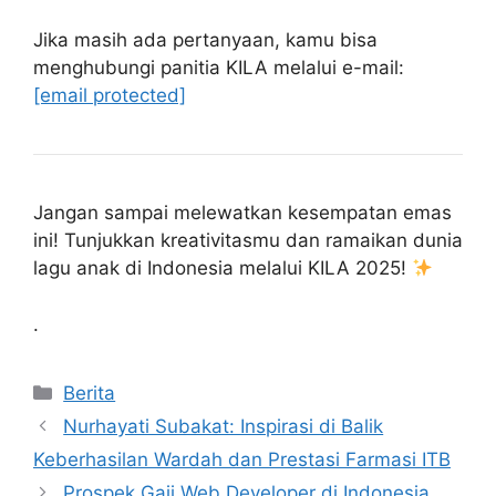
Jika masih ada pertanyaan, kamu bisa
menghubungi panitia KILA melalui e-mail:
[email protected]
Jangan sampai melewatkan kesempatan emas
ini! Tunjukkan kreativitasmu dan ramaikan dunia
lagu anak di Indonesia melalui KILA 2025!
.
Kategori
Berita
Nurhayati Subakat: Inspirasi di Balik
Keberhasilan Wardah dan Prestasi Farmasi ITB
Prospek Gaji Web Developer di Indonesia