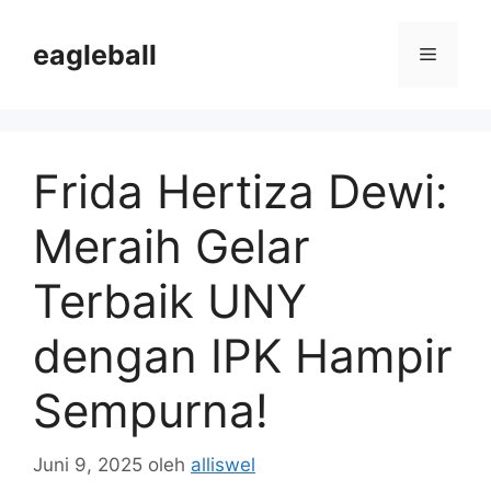
Langsung
ke
eagleball
Menu
isi
Frida Hertiza Dewi:
Meraih Gelar
Terbaik UNY
dengan IPK Hampir
Sempurna!
Juni 9, 2025
oleh
alliswel