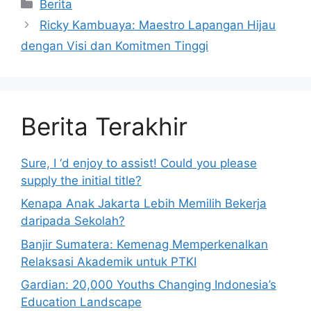
Kategori
Berita
Ricky Kambuaya: Maestro Lapangan Hijau
dengan Visi dan Komitmen Tinggi
Berita Terakhir
Sure, I ‘d enjoy to assist! Could you please
supply the initial title?
Kenapa Anak Jakarta Lebih Memilih Bekerja
daripada Sekolah?
Banjir Sumatera: Kemenag Memperkenalkan
Relaksasi Akademik untuk PTKI
Gardian: 20,000 Youths Changing Indonesia’s
Education Landscape